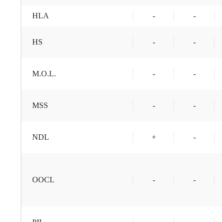
HLA
-
-
HS
-
-
M.O.L.
-
-
MSS
-
-
NDL
+
-
OOCL
-
-