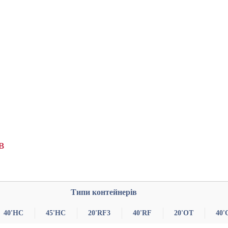
в
Типи контейнерів
40'HC
45'HC
20'RF3
40'RF
20'OT
40'