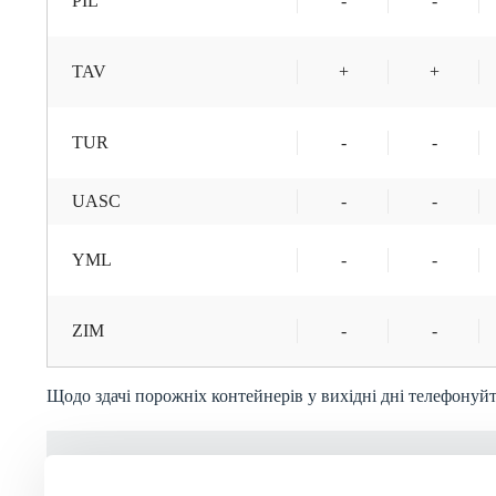
PIL
-
-
TAV
+
+
TUR
-
-
UASC
-
-
YML
-
-
ZIM
-
-
Щодо здачі порожніх контейнерів у вихідні дні телефонуйте
Приймальня