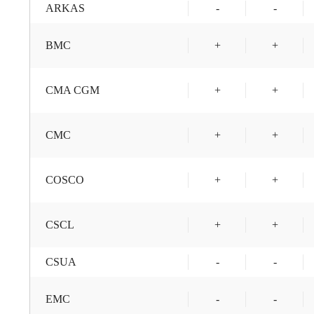
ARKAS
-
-
BMC
+
+
CMA CGM
+
+
CMC
+
+
COSCO
+
+
CSCL
+
+
CSUA
-
-
EMC
-
-