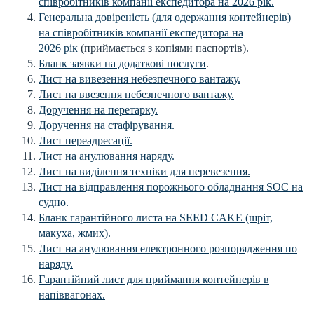
співробітників компанії експедитора на 2026 рік.
Генеральна довіреність (для одержання контейнерів)
на співробітників компанії експедитора на
2026 рік
(приймається з копіями паспортів).
Бланк заявки на додаткові послуги
.
Лист на вивезення небезпечного вантажу.
Лист на ввезення небезпечного вантажу.
Доручення на перетарку.
Доручення на стафірування.
Лист переадресації.
Лист на анулювання наряду.
Лист на виділення техніки для перевезення.
Лист на відправлення порожнього обладнання SOC на
судно.
Бланк гарантійного листа на SEED CAKE (шріт,
макуха, жмих).
Лист на анулювання електронного розпорядження по
наряду.
Гарантійний лист для приймання контейнерів в
напіввагонах.