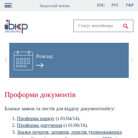
Skip
ENG
РУС
УКР
Зворотній зв'язок
gation
to
main
content
Run search
Розклад
Previous
Nex
Проформи документів
Бланки заявок та листів для відділу документообігу:
Проформа наряду
(з 01/04/14).
Проформа доручення
(з 01/06/16).
Зразки печаток, штампів, перелік уповноважених